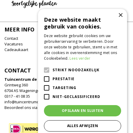
Soortgelijke planten
×
Deze website maakt
gebruik van cookies.
MEER INFO
Deze website gebruikt cookies om uw
Contact
gebruikerservaring te verbeteren. Door
Vacatures
onze website te gebruiken, stemt u in met
Cadeaukaart
alle cookies in overeenstemming met ons
Cookiebeleid.
Lees verder
CONTACT
STRIKT NOODZAKELIJK
PRESTATIE
Tuincentrum de Oude Tol
Grintweg 360
TARGETING
6704 AS Wageningen
0317 - 41 08 35
NIET-GECLASSIFICEERD
info@tuincentrumdeoudetol.nl
Beoordeel ons via
Google
!
OPSLAAN EN SLUITEN
ALLES AFWIJZEN