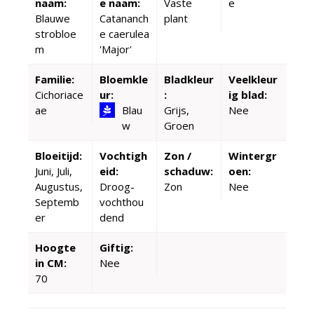
naam:
e naam:
Vaste
e
Blauwe
Catananch
plant
strobloe
e caerulea
m
'Major'
Familie:
Bloemkle
Bladkleur
Veelkleur
Cichoriace
ur:
:
ig blad:
ae
Blau
Grijs,
Nee
w
Groen
Bloeitijd:
Vochtigh
Zon /
Wintergr
Juni, Juli,
eid:
schaduw:
oen:
Augustus,
Droog-
Zon
Nee
Septemb
vochthou
er
dend
Hoogte
Giftig:
in CM:
Nee
70