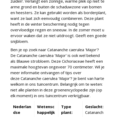
zuiden'. Verlangt een zonnige, warme plek op niet te
arme grond en buiten de schaduwzone van bomen
en heesters. Ze kan gebruikt worden als borderplant,
want ze laat zich eenvoudig combineren. Deze plant
heeft in de winter bescherming nodig tegen
overvloedige regen en sneeuw. In de zomer moet u
ervoor waken dat ze niet uitdroogt. Geeft een goede
snijbloem.
Ben je op zoek naar Catananche caerulea 'Major'?
De Catananche caerulea 'Major' is ook wel bekend
als Blauwe strobloem. Deze Cichoriaceae heeft een
maximale hoogtevan ongeveer 70 centimeter. Wil je
meer informatie ontvangen of tips over
deze Catananche caerulea 'Major'? Je bent van harte
welkom in ons tuincentrum. Belangrijk om te weten:
niet alle planten in deze groenencyclopedie zijn (op
elk moment) in ons tuincentrum verkrijgbaar.
Nederlan
Wetensc
Type
Geslacht:
dse
happelijk
plant:
Catananch