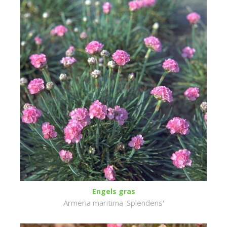
Engels gras
Armeria maritima 'Splendens'