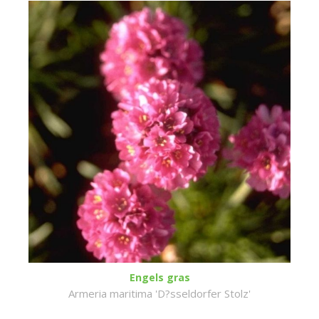
Engels gras
Armeria maritima 'D?sseldorfer Stolz'