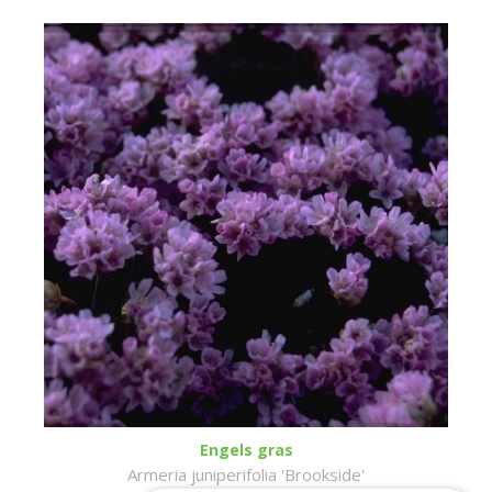
Engels gras
Armeria juniperifolia 'Brookside'