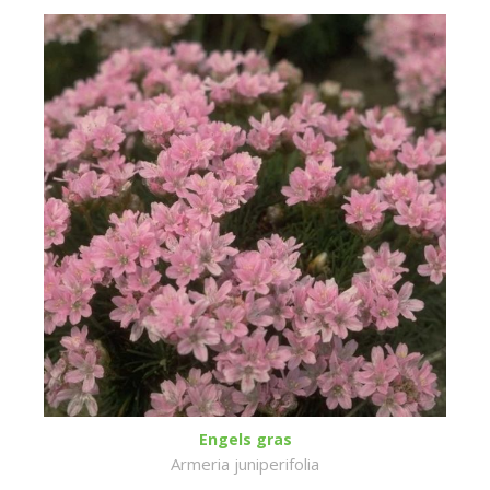
Engels gras
Armeria juniperifolia