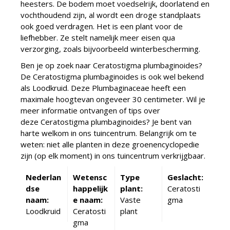
heesters. De bodem moet voedselrijk, doorlatend en
vochthoudend zijn, al wordt een droge standplaats
ook goed verdragen. Het is een plant voor de
liefhebber. Ze stelt namelijk meer eisen qua
verzorging, zoals bijvoorbeeld winterbescherming.
Ben je op zoek naar Ceratostigma plumbaginoides?
De Ceratostigma plumbaginoides is ook wel bekend
als Loodkruid. Deze Plumbaginaceae heeft een
maximale hoogtevan ongeveer 30 centimeter. Wil je
meer informatie ontvangen of tips over
deze Ceratostigma plumbaginoides? Je bent van
harte welkom in ons tuincentrum. Belangrijk om te
weten: niet alle planten in deze groenencyclopedie
zijn (op elk moment) in ons tuincentrum verkrijgbaar.
Nederlan
Wetensc
Type
Geslacht:
dse
happelijk
plant:
Ceratosti
naam:
e naam:
Vaste
gma
Loodkruid
Ceratosti
plant
gma