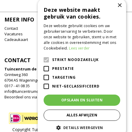
×
Deze website maakt
gebruik van cookies.
MEER INFO
Deze website gebruikt cookies om uw
Contact
gebruikerservaring te verbeteren. Door
Vacatures
onze website te gebruiken, stemt u in met
Cadeaukaart
alle cookies in overeenstemming met ons
Cookiebeleid.
Lees verder
CONTACT
STRIKT NOODZAKELIJK
PRESTATIE
Tuincentrum de Oude Tol
Grintweg 360
TARGETING
6704 AS Wageningen
0317 - 41 08 35
NIET-GECLASSIFICEERD
info@tuincentrumdeoudetol.nl
Beoordeel ons via
Google
!
OPSLAAN EN SLUITEN
ALLES AFWIJZEN
DETAILS WEERGEVEN
Copyright Tuincentrum de Oude Tol /
Green Solutions
/