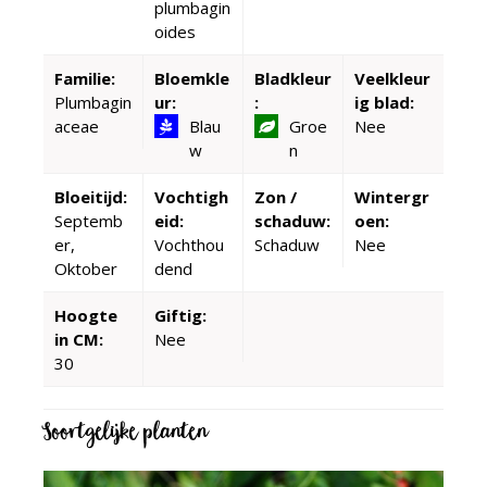
plumbagin
oides
Familie:
Bloemkle
Bladkleur
Veelkleur
Plumbagin
ur:
:
ig blad:
aceae
Blau
Groe
Nee
w
n
Bloeitijd:
Vochtigh
Zon /
Wintergr
Septemb
eid:
schaduw:
oen:
er,
Vochthou
Schaduw
Nee
Oktober
dend
Hoogte
Giftig:
in CM:
Nee
30
Soortgelijke planten