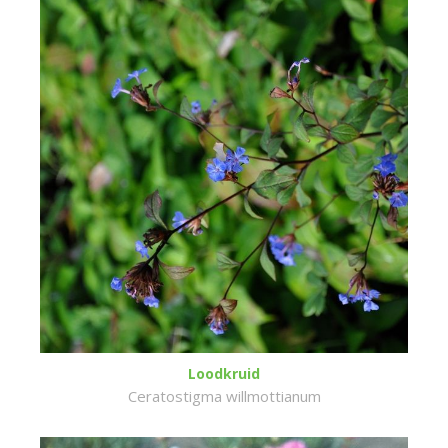
Loodkruid
Ceratostigma willmottianum