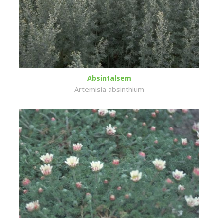
Absintalsem
Artemisia absinthium