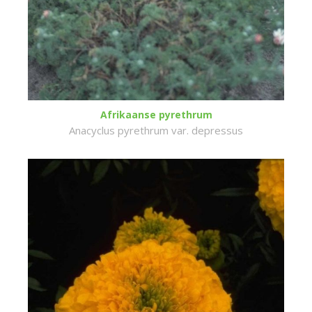
Afrikaanse pyrethrum
Anacyclus pyrethrum var. depressus