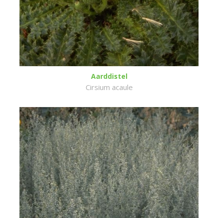
Aarddistel
Cirsium acaule