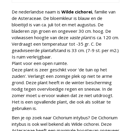
De nederlandse naam is
Wilde cichorei
, familie van
de Asteraceae. De bloemkleur is blauw en de
bloeitijd is van ca. juli tot en met augustus. De
bladeren zijn groen en ongeveer 30 cm. hoog. De
volwassen hoogte van deze
vaste plant
is ca. 120 cm.
Verdraagt een temperatuur tot -35 gr. C. De
geadviseerde plantafstand is 33 cm. (7-9 st. per m2.)
Is ruim verkrijgbaar.
Plant voor een open ruimte.
Deze plant is zeer geschikt voor 'de tuin op het
zuiden'. Verlangt een zonnige plek op niet te arme
grond. Deze plant heeft in de winter bescherming
nodig tegen overvloedige regen en sneeuw. In de
zomer moet u ervoor waken dat ze niet uitdroogt.
Het is een opvallende plant, die ook als solitair te
gebruiken is.
Ben je op zoek naar Cichorium intybus? De Cichorium
intybus is ook wel bekend als Wilde cichorei. Deze
Asteraceae heeft een maximale hoogtevan ongeveer