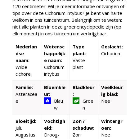
120 centimeter. Wil je meer informatie ontvangen of
tips over deze Cichorium intybus? Je bent van harte
welkom in ons tuincentrum. Belangrijk om te weten:
niet alle planten in deze groenencyclopedie zijn (op
elk moment) in ons tuincentrum verkrijgbaar.
Nederlan
Wetensc
Type
Geslacht:
dse
happelijk
plant:
Cichorium
naam:
e naam:
Vaste
Wilde
Cichorium
plant
cichorei
intybus
Familie:
Bloemkle
Bladkleur
Veelkleur
Asteracea
ur:
:
ig blad:
e
Blau
Groe
Nee
w
n
Bloeitijd:
Vochtigh
Zon /
Wintergr
Juli,
eid:
schaduw:
oen:
Augustus
Droog-
Zon
Nee