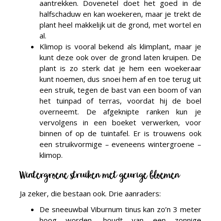
aantrekken. Dovenetel doet het goed in de
halfschaduw en kan woekeren, maar je trekt de
plant heel makkelijk uit de grond, met wortel en
al.
Klimop is vooral bekend als klimplant, maar je
kunt deze ook over de grond laten kruipen. De
plant is zo sterk dat je hem een woekeraar
kunt noemen, dus snoei hem af en toe terug uit
een struik, tegen de bast van een boom of van
het tuinpad of terras, voordat hij de boel
overneemt. De afgeknipte ranken kun je
vervolgens in een boeket verwerken, voor
binnen of op de tuintafel. Er is trouwens ook
een struikvormige – eveneens wintergroene –
klimop.
Wintergroene struiken met geurige bloemen
Ja zeker, die bestaan ook. Drie aanraders:
De sneeuwbal Viburnum tinus kan zo’n 3 meter
hoog worden, houdt van een zonnige