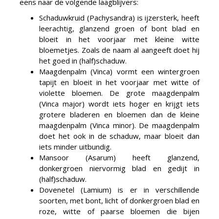
eens naar de volgende laagblijvers:
Schaduwkruid (Pachysandra) is ijzersterk, heeft
leerachtig, glanzend groen of bont blad en
bloeit in het voorjaar met kleine witte
bloemetjes. Zoals de naam al aangeeft doet hij
het goed in (half)schaduw.
Maagdenpalm (Vinca) vormt een wintergroen
tapijt en bloeit in het voorjaar met witte of
violette bloemen. De grote maagdenpalm
(Vinca major) wordt iets hoger en krijgt iets
grotere bladeren en bloemen dan de kleine
maagdenpalm (Vinca minor). De maagdenpalm
doet het ook in de schaduw, maar bloeit dan
iets minder uitbundig.
Mansoor (Asarum) heeft glanzend,
donkergroen niervormig blad en gedijt in
(half)schaduw.
Dovenetel (Lamium) is er in verschillende
soorten, met bont, licht of donkergroen blad en
roze, witte of paarse bloemen die bijen