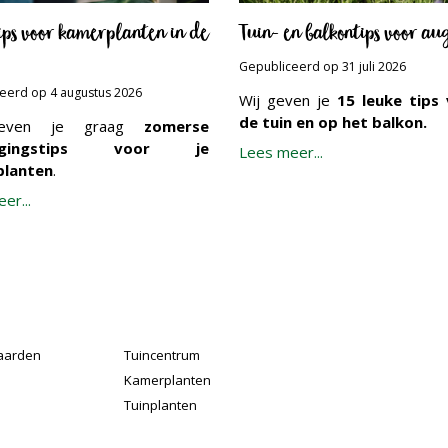
tips voor kamerplanten in de
Tuin- en balkontips voor au
Gepubliceerd op
31 juli 2026
ceerd op
4 augustus 2026
Wij geven je
15 leuke tips 
de tuin en op het balkon.
geven je graag
zomerse
orgingstips voor je
Lees meer...
lanten
.
er...
aarden
Tuincentrum
Kamerplanten
Tuinplanten