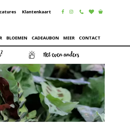
catures
Klantenkaart
R
BLOEMEN
CADEAUBON
MEER
CONTACT
2
m
Net even anders