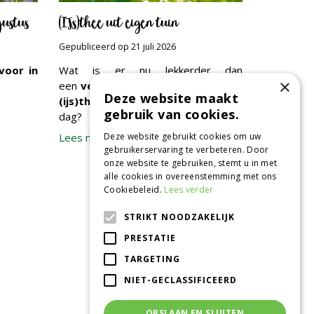
gustus
(IJs)thee uit eigen tuin
Gepubliceerd op
21 juli 2026
voor in
Wat is er nu lekkerder dan
×
een
verfrissende of verkwikkende
Deze website maakt
(ijs)thee
, op een mooie, zomerse
gebruik van cookies.
dag?
Deze website gebruikt cookies om uw
Lees meer...
gebruikerservaring te verbeteren. Door
onze website te gebruiken, stemt u in met
alle cookies in overeenstemming met ons
Cookiebeleid.
Lees verder
STRIKT NOODZAKELIJK
CONTACT
PRESTATIE
Tuincentrum de Oude Tol
TARGETING
Grintweg 360
6704 AS Wageningen
NIET-GECLASSIFICEERD
0317 - 41 08 35
info@tuincentrumdeoudetol.nl
OPSLAAN EN SLUITEN