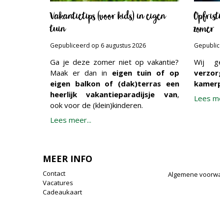
Vakantietips (voor kids) in eigen
Opfris
tuin
zomer
Gepubliceerd op
6 augustus 2026
Gepubli
Ga je deze zomer niet op vakantie?
Wij 
Maak er dan in
eigen tuin of op
verz
eigen balkon of (dak)terras een
kamerp
heerlijk vakantieparadijsje van
,
Lees me
ook voor de (klein)kinderen.
Lees meer...
MEER INFO
Contact
Algemene voorw
Vacatures
Cadeaukaart