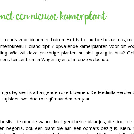
s met een nieuwe kamerplant
we trends voor binnen en buiten. Het is tot nu toe helaas nog ni
oemenbureau Holland tipt 7 opvallende kamerplanten voor dit vo
raling. Wie wil deze prachtige planten nu niet graag in huis? O
in ons tuincentrum in Wageningen of in onze webshop.
n grote, sierlijk afhangende roze bloemen. De Medinilla verdie
ij bloeit wel drie tot vijf maanden per jaar.
beslist de moeite waard. Met geribbelde blaadjes, die door de
p een begonia, ook een plant die aan een opmars bezig is. Klein