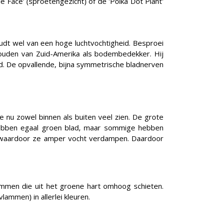
 Face' (sproetengezicht) of de 'Polka Dot Plant'
houdt wel van een hoge luchtvochtigheid. Besproei
ouden van Zuid-Amerika als bodembedekker. Hij
od. De opvallende, bijna symmetrische bladnerven
we nu zowel binnen als buiten veel zien. De grote
 hebben egaal groen blad, maar sommige hebben
g, waardoor ze amper vocht verdampen. Daardoor
vlammen die uit het groene hart omhoog schieten.
lammen) in allerlei kleuren.