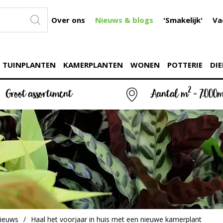
Over ons
Nieuws & blogs
'Smakelijk'
Va
TUINPLANTEN
KAMERPLANTEN
WONEN
POTTERIE
DIE
2
Groot assortiment
Aantal m
= 7.000
ieuws
Haal het voorjaar in huis met een nieuwe kamerplant