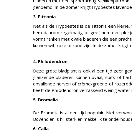
bladeren met een sproetachtig vlekkenpatroon. In
genoemd. In de zomer krijgt Hypoestes lavende
3. Fittonia
Net als de Hypoestes is de Fittonia een kleine, 
hem daarom regelmatig of geef hem een plekje 
vormt ranken met ovale bladeren die een prachti
kunnen wit, roze of rood zijn. In de zomer krijgt
4. Philodendron
Deze grote bladplant is ook al een tijd zeer gew
glanzende bladeren kunnen ovaal, spits of ha
opvallende nerven of crème-groene of rozerode
heeft de Philodendron verrassend weinig water 
5. Bromelia
De Bromelia is al een tijd populair. Niet verwo
Bovendien is hij sterk en makkelijk te onderhoude
6. Calla