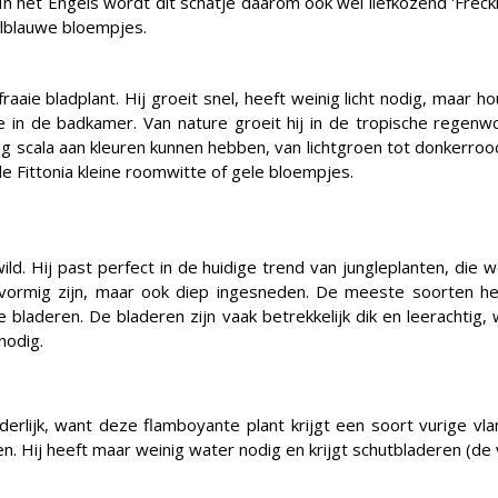
 het Engels wordt dit schatje daarom ook wel liefkozend 'Freckle
lblauwe bloempjes.
fraaie bladplant. Hij groeit snel, heeft weinig licht nodig, maar 
in de badkamer. Van nature groeit hij in de tropische regenw
g scala aan kleuren kunnen hebben, van lichtgroen tot donkerro
 de Fittonia kleine roomwitte of gele bloempjes.
ild. Hij past perfect in de huidige trend van jungleplanten, die 
rtvormig zijn, maar ook diep ingesneden. De meeste soorten
 bladeren. De bladeren zijn vaak betrekkelijk dik en leerachti
nodig.
nderlijk, want deze flamboyante plant krijgt een soort vurige 
n. Hij heeft maar weinig water nodig en krijgt schutbladeren (de v