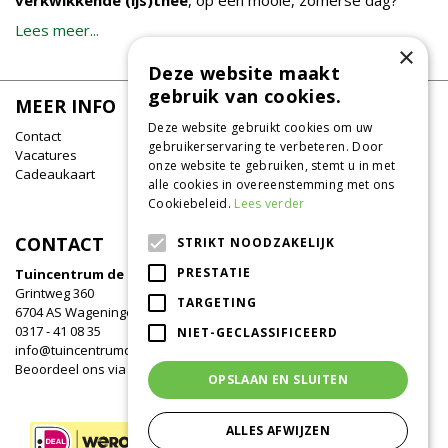
Lees meer...
×
Deze website maakt
gebruik van cookies.
MEER INFO
Deze website gebruikt cookies om uw
Contact
gebruikerservaring te verbeteren. Door
Vacatures
onze website te gebruiken, stemt u in met
Cadeaukaart
alle cookies in overeenstemming met ons
Cookiebeleid.
Lees verder
CONTACT
STRIKT NOODZAKELIJK
PRESTATIE
Tuincentrum de Oude Tol
Grintweg 360
TARGETING
6704 AS Wageningen
0317 - 41 08 35
NIET-GECLASSIFICEERD
info@tuincentrumdeoudetol.nl
Beoordeel ons via
Google
!
OPSLAAN EN SLUITEN
ALLES AFWIJZEN