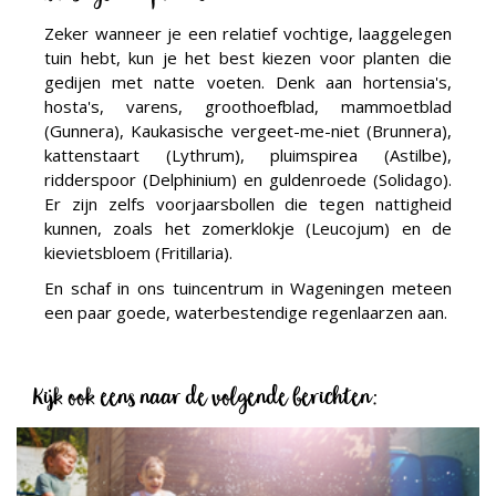
Zeker wanneer je een relatief vochtige, laaggelegen
tuin hebt, kun je het best kiezen voor planten die
gedijen met natte voeten. Denk aan hortensia's,
hosta's, varens, groothoefblad, mammoetblad
(Gunnera), Kaukasische vergeet-me-niet (Brunnera),
kattenstaart (Lythrum), pluimspirea (Astilbe),
ridderspoor (Delphinium) en guldenroede (Solidago).
Er zijn zelfs voorjaarsbollen die tegen nattigheid
kunnen, zoals het zomerklokje (Leucojum) en de
kievietsbloem (Fritillaria).
En schaf in ons tuincentrum in Wageningen meteen
een paar goede, waterbestendige regenlaarzen aan.
Kijk ook eens naar de volgende berichten: