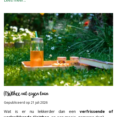
(IJs)thee uit eigen tuin
Gepubliceerd op
21 juli 2026
Wat is er nu lekkerder dan een
verfrissende of
verkwikkende (ijs)thee
, op een mooie, zomerse dag?