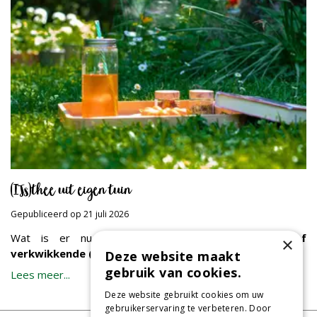
(IJs)thee uit eigen tuin
Gepubliceerd op
21 juli 2026
Wat is er nu lekkerder dan een
verfrissende of
×
verkwikkende (ijs)thee
, op een mooie, zomerse dag?
Deze website maakt
gebruik van cookies.
Lees meer...
Deze website gebruikt cookies om uw
gebruikerservaring te verbeteren. Door