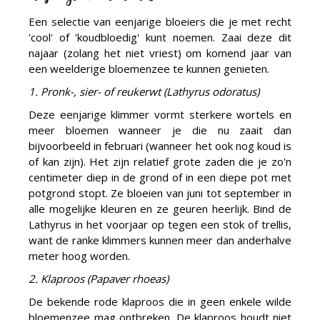
Een selectie van eenjarige bloeiers die je met recht
'cool' of 'koudbloedig' kunt noemen. Zaai deze dit
najaar (zolang het niet vriest) om komend jaar van
een weelderige bloemenzee te kunnen genieten.
1. Pronk-, sier- of reukerwt (Lathyrus odoratus)
Deze eenjarige klimmer vormt sterkere wortels en
meer bloemen wanneer je die nu zaait dan
bijvoorbeeld in februari (wanneer het ook nog koud is
of kan zijn). Het zijn relatief grote zaden die je zo'n
centimeter diep in de grond of in een diepe pot met
potgrond stopt. Ze bloeien van juni tot september in
alle mogelijke kleuren en ze geuren heerlijk. Bind de
Lathyrus in het voorjaar op tegen een stok of trellis,
want de ranke klimmers kunnen meer dan anderhalve
meter hoog worden.
2. Klaproos (Papaver rhoeas)
De bekende rode klaproos die in geen enkele wilde
bloemenzee mag ontbreken. De klaproos houdt niet