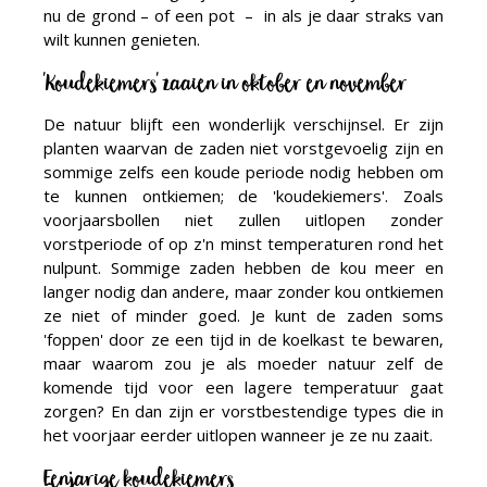
nu de grond – of een pot – in als je daar straks van
wilt kunnen genieten.
'Koudekiemers' zaaien in oktober en november
De natuur blijft een wonderlijk verschijnsel. Er zijn
planten waarvan de zaden niet vorstgevoelig zijn en
sommige zelfs een koude periode nodig hebben om
te kunnen ontkiemen; de 'koudekiemers'. Zoals
voorjaarsbollen niet zullen uitlopen zonder
vorstperiode of op z'n minst temperaturen rond het
nulpunt. Sommige zaden hebben de kou meer en
langer nodig dan andere, maar zonder kou ontkiemen
ze niet of minder goed. Je kunt de zaden soms
'foppen' door ze een tijd in de koelkast te bewaren,
maar waarom zou je als moeder natuur zelf de
komende tijd voor een lagere temperatuur gaat
zorgen? En dan zijn er vorstbestendige types die in
het voorjaar eerder uitlopen wanneer je ze nu zaait.
Eenjarige koudekiemers