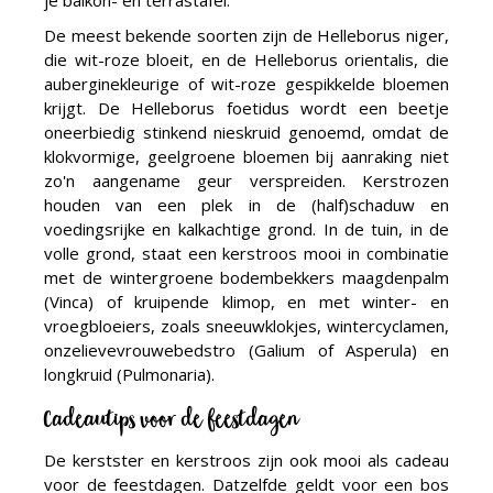
je balkon- en terrastafel.
De meest bekende soorten zijn de Helleborus niger,
die wit-roze bloeit, en de Helleborus orientalis, die
auberginekleurige of wit-roze gespikkelde bloemen
krijgt. De Helleborus foetidus wordt een beetje
oneerbiedig stinkend nieskruid genoemd, omdat de
klokvormige, geelgroene bloemen bij aanraking niet
zo'n aangename geur verspreiden. Kerstrozen
houden van een plek in de (half)schaduw en
voedingsrijke en kalkachtige grond. In de tuin, in de
volle grond, staat een kerstroos mooi in combinatie
met de wintergroene bodembekkers maagdenpalm
(Vinca) of kruipende klimop, en met winter- en
vroegbloeiers, zoals sneeuwklokjes, wintercyclamen,
onzelievevrouwebedstro (Galium of Asperula) en
longkruid (Pulmonaria).
Cadeautips voor de feestdagen
De kerstster en kerstroos zijn ook mooi als cadeau
voor de feestdagen. Datzelfde geldt voor een bos