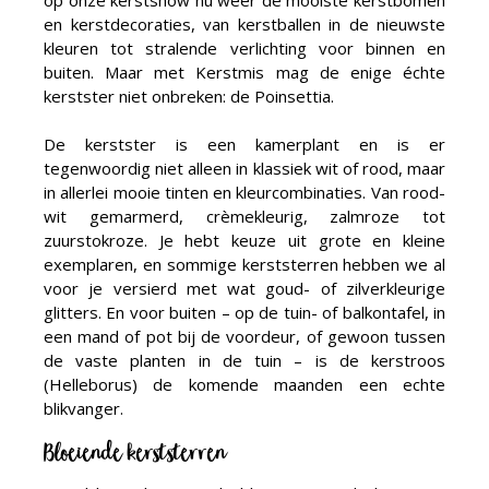
op onze kerstshow nu weer de mooiste kerstbomen
en kerstdecoraties, van kerstballen in de nieuwste
kleuren tot stralende verlichting voor binnen en
buiten. Maar met Kerstmis mag de enige échte
kerstster niet onbreken: de Poinsettia.
De kerstster is een kamerplant en is er
tegenwoordig niet alleen in klassiek wit of rood, maar
in allerlei mooie tinten en kleurcombinaties. Van rood-
wit gemarmerd, crèmekleurig, zalmroze tot
zuurstokroze. Je hebt keuze uit grote en kleine
exemplaren, en sommige kerststerren hebben we al
voor je versierd met wat goud- of zilverkleurige
glitters. En voor buiten – op de tuin- of balkontafel, in
een mand of pot bij de voordeur, of gewoon tussen
de vaste planten in de tuin – is de kerstroos
(Helleborus) de komende maanden een echte
blikvanger.
Bloeiende kerststerren