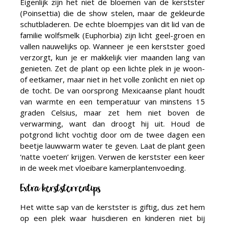
Eigenlijk zijn het niet de bloemen van de kerstster
(Poinsettia) die de show stelen, maar de gekleurde
schutbladeren. De echte bloempjes van dit lid van de
familie wolfsmelk (Euphorbia) zijn licht geel-groen en
vallen nauwelijks op. Wanneer je een kerstster goed
verzorgt, kun je er makkelijk vier maanden lang van
genieten. Zet de plant op een lichte plek in je woon-
of eetkamer, maar niet in het volle zonlicht en niet op
de tocht. De van oorsprong Mexicaanse plant houdt
van warmte en een temperatuur van minstens 15
graden Celsius, maar zet hem niet boven de
verwarming, want dan droogt hij uit. Houd de
potgrond licht vochtig door om de twee dagen een
beetje lauwwarm water te geven. Laat de plant geen
‘natte voeten’ krijgen. Verwen de kerstster een keer
in de week met vloeibare kamerplantenvoeding.
Extra kerststerrentips
Het witte sap van de kerstster is giftig, dus zet hem
op een plek waar huisdieren en kinderen niet bij