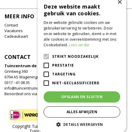
×
Deze website maakt
gebruik van cookies.
MEER INFO
Deze website gebruikt cookies om uw
Contact
gebruikerservaring te verbeteren. Door
Vacatures
onze website te gebruiken, stemt u in met
Cadeaukaart
alle cookies in overeenstemming met ons
Cookiebeleid.
Lees verder
CONTACT
STRIKT NOODZAKELIJK
PRESTATIE
Tuincentrum de Oude Tol
Grintweg 360
TARGETING
6704 AS Wageningen
0317 - 41 08 35
NIET-GECLASSIFICEERD
info@tuincentrumdeoudetol.nl
Beoordeel ons via
Google
!
OPSLAAN EN SLUITEN
ALLES AFWIJZEN
DETAILS WEERGEVEN
Copyright Tuincentrum de Oude Tol /
Green Solutions
/
Tuincentrum Overzicht
/
Privacy Policy