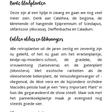
Bonte bladplanten
Deze zijn al een tijdje in zwang en gaan we nog veel
meer zien. Denk aan Calathea, de begonia, de
klimmende of hangende Epipremnum of Scindapus,
olifantsoor (Alocasia), Dieffenbachia en Caladium.
Golden oldies en blikvangers
Alle retroplanten uit de jaren zestig en zeventig zijn
nu geliefd, of het nu gaat om het erwtenplantje,
kindje-op-moeders-schoot, de graslelie, de
vrouwentong (Sanseveria) en de gatenplant
(Monstera). Met exotische rariteiten als de
vleesetende bekerplant, de Venusvliegenvanger of -
vliegenval, de Aloë vera en de bijzondere orchidee
Macodes petola haal je een "Very Important Plant" in
huis die gegarandeerd de show steelt. Maar ook met
het pannenkoekplantje maak je evengoed nog
steeds goede sier.