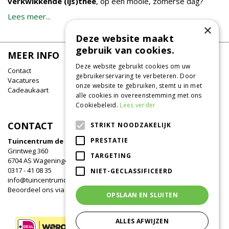
verkwikkende (ijs)thee
, op een mooie, zomerse dag?
Lees meer...
×
Deze website maakt
gebruik van cookies.
MEER INFO
Deze website gebruikt cookies om uw
Contact
gebruikerservaring te verbeteren. Door
Vacatures
onze website te gebruiken, stemt u in met
Cadeaukaart
alle cookies in overeenstemming met ons
Cookiebeleid.
Lees verder
CONTACT
STRIKT NOODZAKELIJK
PRESTATIE
Tuincentrum de Oude Tol
Grintweg 360
TARGETING
6704 AS Wageningen
0317 - 41 08 35
NIET-GECLASSIFICEERD
info@tuincentrumdeoudetol.nl
Beoordeel ons via
Google
!
OPSLAAN EN SLUITEN
ALLES AFWIJZEN