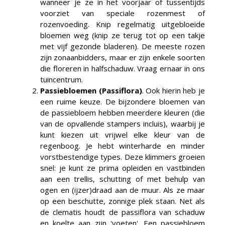
wanneer je ze in het voorjaar of tussentijds
voorziet van speciale rozenmest of
rozenvoeding. Knip regelmatig uitgebloeide
bloemen weg (knip ze terug tot op een takje
met vijf gezonde bladeren). De meeste rozen
zijn zonaanbidders, maar er zijn enkele soorten
die floreren in halfschaduw. Vraag ernaar in ons
tuincentrum.
Passiebloemen (Passiflora)
. Ook hierin heb je
een ruime keuze. De bijzondere bloemen van
de passiebloem hebben meerdere kleuren (die
van de opvallende stampers incluis), waarbij je
kunt kiezen uit vrijwel elke kleur van de
regenboog. Je hebt winterharde en minder
vorstbestendige types. Deze klimmers groeien
snel: je kunt ze prima opleiden en vastbinden
aan een trellis, schutting of met behulp van
ogen en (ijzer)draad aan de muur. Als ze maar
op een beschutte, zonnige plek staan. Net als
de clematis houdt de passiflora van schaduw
en koelte aan zijn 'voeten'. Een passiebloem