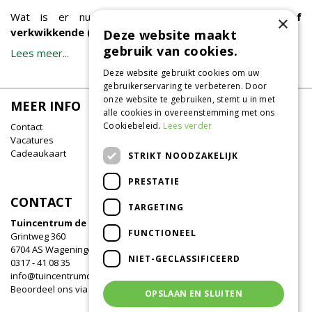
Wat is er nu lekkerder dan een
verfrissende of
×
verkwikkende (ijs)thee
, op een mooie, zomerse dag?
Deze website maakt
gebruik van cookies.
Lees meer...
Deze website gebruikt cookies om uw
gebruikerservaring te verbeteren. Door
onze website te gebruiken, stemt u in met
MEER INFO
alle cookies in overeenstemming met ons
Cookiebeleid.
Lees verder
Contact
Vacatures
Cadeaukaart
STRIKT NOODZAKELIJK
PRESTATIE
CONTACT
TARGETING
Tuincentrum de Oude Tol
FUNCTIONEEL
Grintweg 360
6704 AS Wageningen
NIET-GECLASSIFICEERD
0317 - 41 08 35
info@tuincentrumdeoudetol.nl
Beoordeel ons via
Google
!
OPSLAAN EN SLUITEN