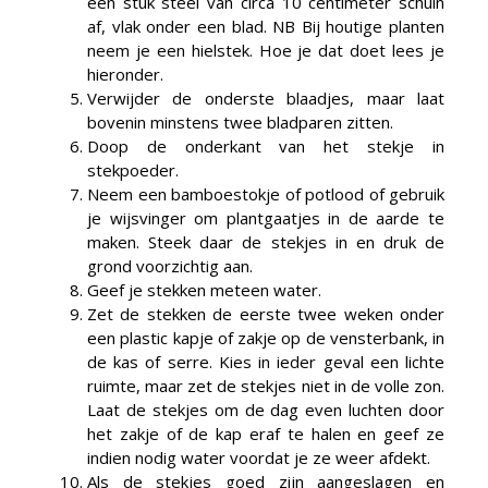
een stuk steel van circa 10 centimeter schuin
af, vlak onder een blad. NB Bij houtige planten
neem je een hielstek. Hoe je dat doet lees je
hieronder.
Verwijder de onderste blaadjes, maar laat
bovenin minstens twee bladparen zitten.
Doop de onderkant van het stekje in
stekpoeder.
Neem een bamboestokje of potlood of gebruik
je wijsvinger om plantgaatjes in de aarde te
maken. Steek daar de stekjes in en druk de
grond voorzichtig aan.
Geef je stekken meteen water.
Zet de stekken de eerste twee weken onder
een plastic kapje of zakje op de vensterbank, in
de kas of serre. Kies in ieder geval een lichte
ruimte, maar zet de stekjes niet in de volle zon.
Laat de stekjes om de dag even luchten door
het zakje of de kap eraf te halen en geef ze
indien nodig water voordat je ze weer afdekt.
Als de stekjes goed zijn aangeslagen en