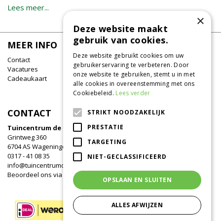
Lees meer...
×
Deze website maakt
gebruik van cookies.
MEER INFO
Deze website gebruikt cookies om uw
Contact
gebruikerservaring te verbeteren. Door
Vacatures
onze website te gebruiken, stemt u in met
Cadeaukaart
alle cookies in overeenstemming met ons
Cookiebeleid.
Lees verder
CONTACT
STRIKT NOODZAKELIJK
PRESTATIE
Tuincentrum de Oude Tol
Grintweg 360
TARGETING
6704 AS Wageningen
0317 - 41 08 35
NIET-GECLASSIFICEERD
info@tuincentrumdeoudetol.nl
Beoordeel ons via
Google
!
OPSLAAN EN SLUITEN
ALLES AFWIJZEN