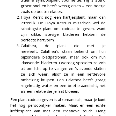
ultieme symboolplant voor liefde. Hij is sterk,
groeit snel en heeft weinig eisen – een beetje
zoals de beste relaties.
Hoya Kerrii: nog een hartjesplant, maar dan
letterlijk. De Hoya Kerrii is misschien wel de
schattigste plant om cadeau te geven, want
zijn dikke, stevige bladeren hebben de
perfecte hartvorm.
Calathea, de plant die met je
meeleeft. Calathea’s staan bekend om hun
bijzondere bladpatronen, maar ook om hun
‘dansende’ bladeren. Overdag spreiden ze zich
uit om licht op te vangen en ‘s avonds sluiten
ze zich weer, alsof ze in een liefdevolle
omhelzing kruipen. Een Calathea heeft graag
regelmatig water en een beetje aandacht, net
als een relatie die je laat bloeien.
Een plant cadeau geven is al romantisch, maar je kunt
het nóg persoonlijker maken. Maak er een echte
liefdesplant van met een creatieve touch. Hang