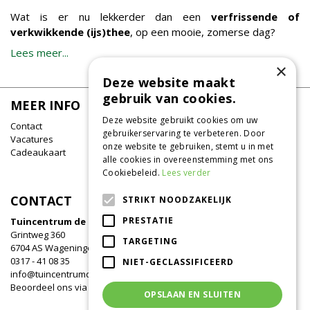
Wat is er nu lekkerder dan een
verfrissende of
verkwikkende (ijs)thee
, op een mooie, zomerse dag?
Lees meer...
×
Deze website maakt
gebruik van cookies.
MEER INFO
Deze website gebruikt cookies om uw
Contact
gebruikerservaring te verbeteren. Door
Vacatures
onze website te gebruiken, stemt u in met
Cadeaukaart
alle cookies in overeenstemming met ons
Cookiebeleid.
Lees verder
CONTACT
STRIKT NOODZAKELIJK
PRESTATIE
Tuincentrum de Oude Tol
Grintweg 360
TARGETING
6704 AS Wageningen
0317 - 41 08 35
NIET-GECLASSIFICEERD
info@tuincentrumdeoudetol.nl
Beoordeel ons via
Google
!
OPSLAAN EN SLUITEN