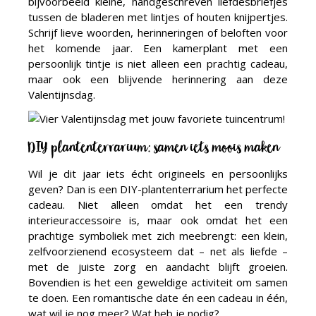
bijvoorbeeld kleine, handgeschreven liefdesbriefjes
tussen de bladeren met lintjes of houten knijpertjes.
Schrijf lieve woorden, herinneringen of beloften voor
het komende jaar. Een kamerplant met een
persoonlijk tintje is niet alleen een prachtig cadeau,
maar ook een blijvende herinnering aan deze
Valentijnsdag.
DIY plantenterrarium: samen iets moois maken
Wil je dit jaar iets écht origineels en persoonlijks
geven? Dan is een DIY-plantenterrarium het perfecte
cadeau. Niet alleen omdat het een trendy
interieuraccessoire is, maar ook omdat het een
prachtige symboliek met zich meebrengt: een klein,
zelfvoorzienend ecosysteem dat – net als liefde –
met de juiste zorg en aandacht blijft groeien.
Bovendien is het een geweldige activiteit om samen
te doen. Een romantische date én een cadeau in één,
wat wil je nog meer? Wat heb je nodig?