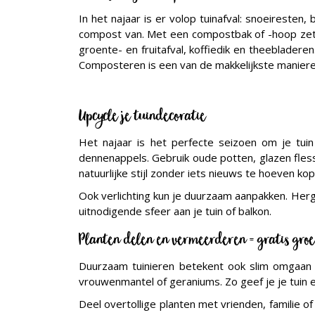
In het najaar is er volop tuinafval: snoeiresten
compost van. Met een compostbak of -hoop zet je
groente- en fruitafval, koffiedik en theebladere
Composteren is een van de makkelijkste manieren
Upcycle je tuindecoratie
Het najaar is het perfecte seizoen om je tuin
dennenappels. Gebruik oude potten, glazen fless
natuurlijke stijl zonder iets nieuws te hoeven kop
Ook verlichting kun je duurzaam aanpakken. Herg
uitnodigende sfeer aan je tuin of balkon.
Planten delen en vermeerderen = gratis groe
Duurzaam tuinieren betekent ook slim omgaan m
vrouwenmantel of geraniums. Zo geef je je tuin ee
Deel overtollige planten met vrienden, familie o