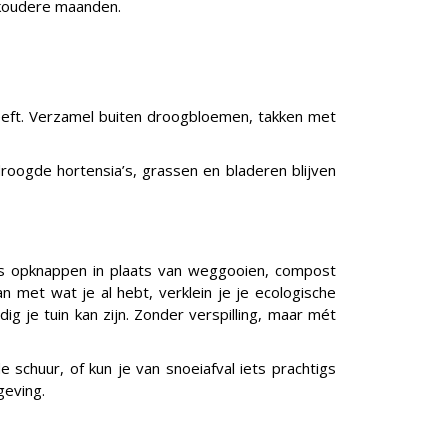
e koudere maanden.
heeft. Verzamel buiten droogbloemen, takken met
roogde hortensia’s, grassen en bladeren blijven
iets opknappen in plaats van weggooien, compost
 met wat je al hebt, verklein je je ecologische
g je tuin kan zijn. Zonder verspilling, maar mét
e schuur, of kun je van snoeiafval iets prachtigs
geving.