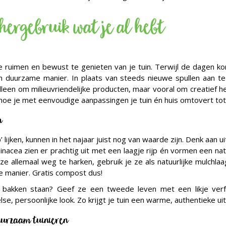
hergebruik wat je al hebt
ruimen en bewust te genieten van je tuin. Terwijl de dagen kor
 duurzame manier. In plaats van steeds nieuwe spullen aan te 
alleen om milieuvriendelijke producten, maar vooral om creatief 
 hoe je met eenvoudige aanpassingen je tuin én huis omtovert tot
n
lijken, kunnen in het najaar juist nog van waarde zijn. Denk aan ui
acea zien er prachtig uit met een laagje rijp én vormen een nat
n ze allemaal weg te harken, gebruik je ze als natuurlijke mulch
ke manier. Gratis compost dus!
bakken staan? Geef ze een tweede leven met een likje verf
e, persoonlijke look. Zo krijgt je tuin een warme, authentieke uitst
duurzaam tuinieren