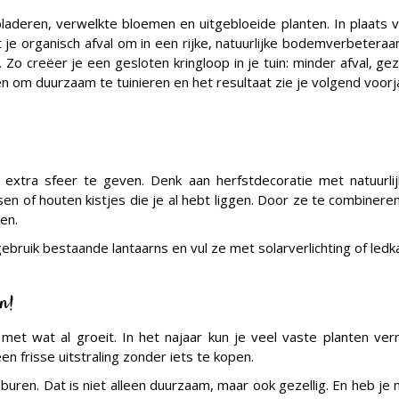
, bladeren, verwelkte bloemen en uitgebloeide planten. In plaats
 organisch afval om in een rijke, natuurlijke bodemverbeteraar
n. Zo creëer je een gesloten kringloop in je tuin: minder afval, g
 om duurzaam te tuinieren en het resultaat zie je volgend voor
 extra sfeer te geven. Denk aan herfstdecoratie met natuurli
en of houten kistjes die je al hebt liggen. Door ze te combinere
en.
ebruik bestaande lantaarns en vul ze met solarverlichting of led
n!
et wat al groeit. In het najaar kun je veel vaste planten ve
n frisse uitstraling zonder iets te kopen.
f buren. Dat is niet alleen duurzaam, maar ook gezellig. En heb j