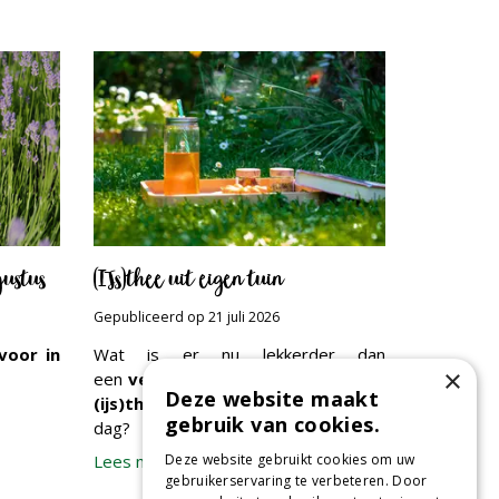
gustus
(IJs)thee uit eigen tuin
Gepubliceerd op
21 juli 2026
voor in
Wat is er nu lekkerder dan
×
een
verfrissende of verkwikkende
Deze website maakt
(ijs)thee
, op een mooie, zomerse
gebruik van cookies.
dag?
Deze website gebruikt cookies om uw
Lees meer...
gebruikerservaring te verbeteren. Door