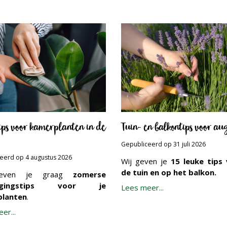
tips voor kamerplanten in de
Tuin- en balkontips voor au
Gepubliceerd op
31 juli 2026
ceerd op
4 augustus 2026
Wij geven je
15 leuke tips 
de tuin en op het balkon.
geven je graag
zomerse
orgingstips voor je
Lees meer...
lanten
.
er...