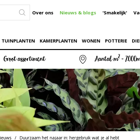
Over ons
Nieuws & blogs
'Smakelijk'
Va
TUINPLANTEN
KAMERPLANTEN
WONEN
POTTERIE
DIE
2
Groot assortiment
Aantal m
= 7.000
ieuws
Duurzaam het najaar in: hergebruik wat je al hebt