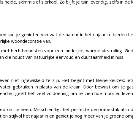
 heide, skimmia of sierkool. Zo blijft je tuin levendig, zelfs in d
nnen kun je genieten van wat de natuur in het najaar te bieden 
urlijke woondecoratie van.
 met herfstvondsten voor een landelijke, warme uitstraling. Ged
n die houdt van natuurlijke eenvoud en duurzaamheid in huis.
even niet ingewikkeld te zijn. Het begint met kleine keuzes: 
water gebruiken in plaats van de kraan. Door bewust om te gaan
vendien geeft het veel voldoening om te zien hoe mooi en levendi
ed om je heen. Misschien ligt het perfecte decoratiestuk al in d
en stijlvol het najaar in en geniet je nog meer van je groene om