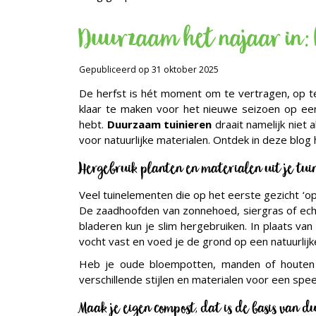
Duurzaam het najaar in: 
Gepubliceerd op
31 oktober 2025
De herfst is hét moment om te vertragen, op te 
klaar te maken voor het nieuwe seizoen op een
hebt.
Duurzaam tuinieren
draait namelijk niet 
voor natuurlijke materialen. Ontdek in deze blog
Hergebruik planten en materialen uit je tui
Veel tuinelementen die op het eerste gezicht ‘op’ 
De zaadhoofden van zonnehoed, siergras of echin
bladeren kun je slim hergebruiken. In plaats va
vocht vast en voed je de grond op een natuurlij
Heb je oude bloempotten, manden of houten 
verschillende stijlen en materialen voor een speels
Maak je eigen compost, dat is de basis van 