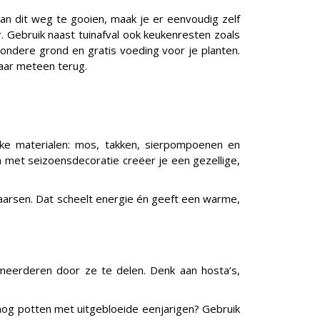
 van dit weg te gooien, maak je er eenvoudig zelf
. Gebruik naast tuinafval ook keukenresten zoals
ezondere grond en gratis voeding voor je planten.
jaar meteen terug.
jke materialen: mos, takken, sierpompoenen en
n met seizoensdecoratie creëer je een gezellige,
kaarsen. Dat scheelt energie én geeft een warme,
rmeerderen door ze te delen. Denk aan hosta’s,
e nog potten met uitgebloeide eenjarigen? Gebruik