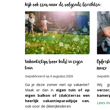
Kijk ook eens naar de volgende berichten:
Vakantietips (voor kids) in eigen
Opfris
tuin
zomer
Gepubliceerd op
6 augustus 2026
Gepubli
Ga je deze zomer niet op vakantie?
Wij 
Maak er dan in
eigen tuin of op
verz
eigen balkon of (dak)terras een
kamerp
heerlijk vakantieparadijsje van
,
Lees me
ook voor de (klein)kinderen.