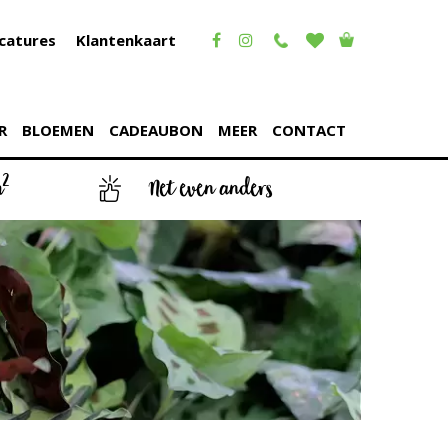
catures
Klantenkaart
R
BLOEMEN
CADEAUBON
MEER
CONTACT
2
m
Net even anders