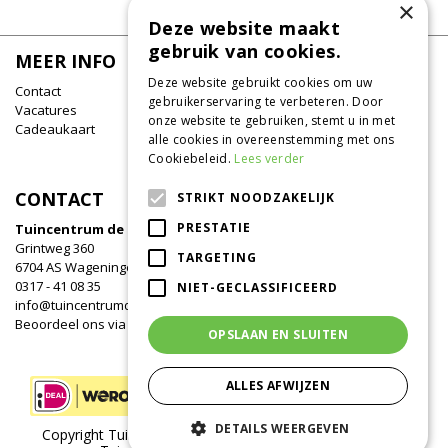
×
Deze website maakt
gebruik van cookies.
MEER INFO
Deze website gebruikt cookies om uw
Contact
gebruikerservaring te verbeteren. Door
Vacatures
onze website te gebruiken, stemt u in met
Cadeaukaart
alle cookies in overeenstemming met ons
Cookiebeleid.
Lees verder
CONTACT
STRIKT NOODZAKELIJK
PRESTATIE
Tuincentrum de Oude Tol
Grintweg 360
TARGETING
6704 AS Wageningen
0317 - 41 08 35
NIET-GECLASSIFICEERD
info@tuincentrumdeoudetol.nl
Beoordeel ons via
Google
!
OPSLAAN EN SLUITEN
ALLES AFWIJZEN
DETAILS WEERGEVEN
Copyright Tuincentrum de Oude Tol /
Green Solutions
/