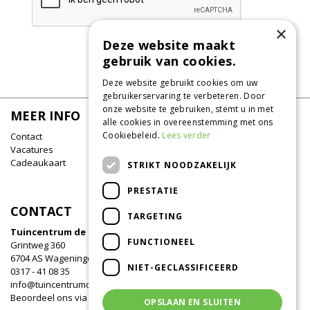
×
Deze website maakt
gebruik van cookies.
Deze website gebruikt cookies om uw
gebruikerservaring te verbeteren. Door
onze website te gebruiken, stemt u in met
MEER INFO
alle cookies in overeenstemming met ons
Cookiebeleid.
Lees verder
Contact
Vacatures
Cadeaukaart
STRIKT NOODZAKELIJK
PRESTATIE
CONTACT
TARGETING
Tuincentrum de Oude Tol
FUNCTIONEEL
Grintweg 360
6704 AS Wageningen
NIET-GECLASSIFICEERD
0317 - 41 08 35
info@tuincentrumdeoudetol.nl
Beoordeel ons via
Google
!
OPSLAAN EN SLUITEN