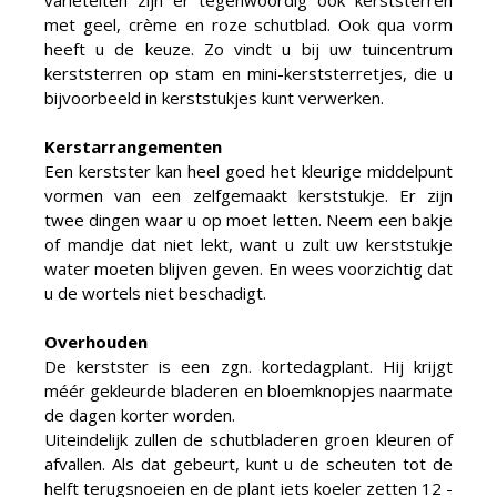
variëteiten zijn er tegenwoordig ook kerststerren
met geel, crème en roze schutblad. Ook qua vorm
heeft u de keuze. Zo vindt u bij uw tuincentrum
kerststerren op stam en mini-kerststerretjes, die u
bijvoorbeeld in kerststukjes kunt verwerken.
Kerstarrangementen
Een kerstster kan heel goed het kleurige middelpunt
vormen van een zelfgemaakt kerststukje. Er zijn
twee dingen waar u op moet letten. Neem een bakje
of mandje dat niet lekt, want u zult uw kerststukje
water moeten blijven geven. En wees voorzichtig dat
u de wortels niet beschadigt.
Overhouden
De kerstster is een zgn. kortedagplant. Hij krijgt
méér gekleurde bladeren en bloemknopjes naarmate
de dagen korter worden.
Uiteindelijk zullen de schutbladeren groen kleuren of
afvallen. Als dat gebeurt, kunt u de scheuten tot de
helft terugsnoeien en de plant iets koeler zetten 12 -