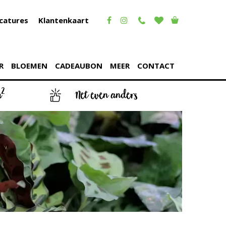
catures
Klantenkaart
R
BLOEMEN
CADEAUBON
MEER
CONTACT
2
m
Net even anders