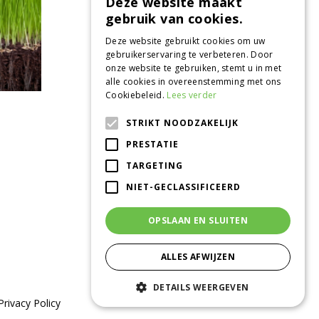
Deze website maakt
gebruik van cookies.
Deze website gebruikt cookies om uw
gebruikerservaring te verbeteren. Door
onze website te gebruiken, stemt u in met
alle cookies in overeenstemming met ons
Cookiebeleid.
Lees verder
STRIKT NOODZAKELIJK
CONTACT
PRESTATIE
Tuincentrum de Oude Tol
TARGETING
Grintweg 360
6704 AS Wageningen
NIET-GECLASSIFICEERD
0317 - 41 08 35
info@tuincentrumdeoudetol.nl
OPSLAAN EN SLUITEN
Beoordeel ons via
Google
!
ALLES AFWIJZEN
DETAILS WEERGEVEN
Privacy Policy