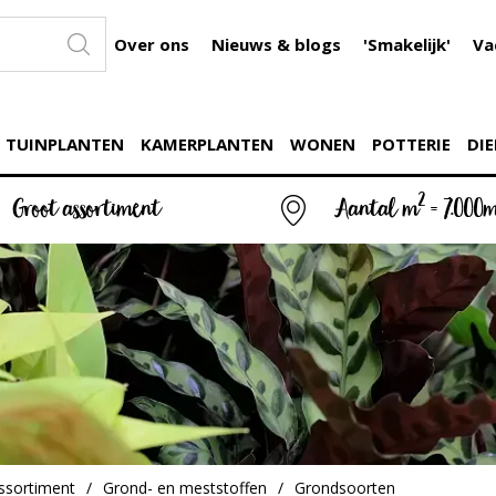
Over ons
Nieuws & blogs
'Smakelijk'
Va
TUINPLANTEN
KAMERPLANTEN
WONEN
POTTERIE
DIE
2
Groot assortiment
Aantal m
= 7.000
ssortiment
Grond- en meststoffen
Grondsoorten