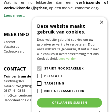
Wat is er nu lekkerder dan een
verfrissende of
verkwikkende (ijs)thee
, op een mooie, zomerse dag?
Lees meer...
×
Deze website maakt
gebruik van cookies.
MEER INFO
Deze website gebruikt cookies om uw
Contact
gebruikerservaring te verbeteren. Door
Vacatures
onze website te gebruiken, stemt u in met
Cadeaukaart
alle cookies in overeenstemming met ons
Cookiebeleid.
Lees verder
CONTACT
STRIKT NOODZAKELIJK
PRESTATIE
Tuincentrum de Oude Tol
Grintweg 360
TARGETING
6704 AS Wageningen
0317 - 41 08 35
NIET-GECLASSIFICEERD
info@tuincentrumdeoudetol.nl
Beoordeel ons via
Google
!
OPSLAAN EN SLUITEN