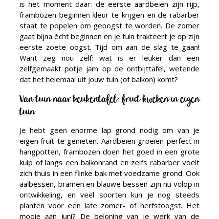
is het moment daar: de eerste aardbeien zijn rijp,
frambozen beginnen kleur te krijgen en de rabarber
staat te popelen om geoogst te worden. De zomer
gaat bijna écht beginnen en je tuin trakteert je op zijn
eerste zoete oogst. Tijd om aan de slag te gaan!
Want zeg nou zelf: wat is er leuker dan een
zelfgemaakt potje jam op de ontbijttafel, wetende
dat het helemaal uit jouw tuin (of balkon) komt?
Van tuin naar keukentafel: fruit kweken in eigen
tuin
Je hebt geen enorme lap grond nodig om van je
eigen fruit te genieten. Aardbeien groeien perfect in
hangpotten, frambozen doen het goed in een grote
kuip of langs een balkonrand en zelfs rabarber voelt
zich thuis in een flinke bak met voedzame grond. Ook
aalbessen, bramen en blauwe bessen zijn nu volop in
ontwikkeling, en veel soorten kun je nog steeds
planten voor een late zomer- of herfstoogst. Het
mooie aan juni? De beloning van je werk van de