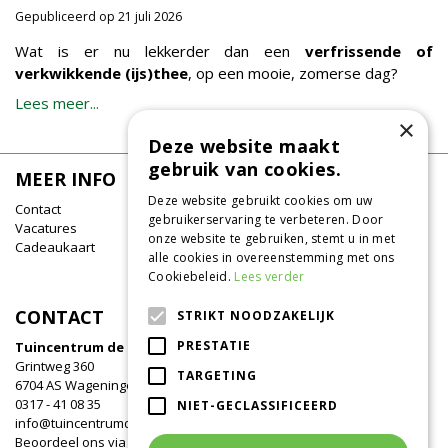
Gepubliceerd op
21 juli 2026
Wat is er nu lekkerder dan een
verfrissende of
verkwikkende (ijs)thee
, op een mooie, zomerse dag?
Lees meer...
×
Deze website maakt
gebruik van cookies.
MEER INFO
Deze website gebruikt cookies om uw
Contact
gebruikerservaring te verbeteren. Door
Vacatures
onze website te gebruiken, stemt u in met
Cadeaukaart
alle cookies in overeenstemming met ons
Cookiebeleid.
Lees verder
CONTACT
STRIKT NOODZAKELIJK
PRESTATIE
Tuincentrum de Oude Tol
Grintweg 360
TARGETING
6704 AS Wageningen
0317 - 41 08 35
NIET-GECLASSIFICEERD
info@tuincentrumdeoudetol.nl
Beoordeel ons via
Google
!