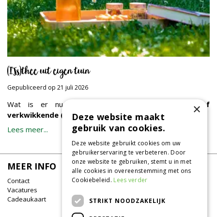
(IJs)thee uit eigen tuin
Gepubliceerd op
21 juli 2026
Wat is er nu lekkerder dan een
verfrissende of
×
verkwikkende (ijs)thee
, op een mooie, zomerse dag?
Deze website maakt
gebruik van cookies.
Lees meer...
Deze website gebruikt cookies om uw
gebruikerservaring te verbeteren. Door
onze website te gebruiken, stemt u in met
MEER INFO
alle cookies in overeenstemming met ons
Cookiebeleid.
Lees verder
Contact
Vacatures
Cadeaukaart
STRIKT NOODZAKELIJK