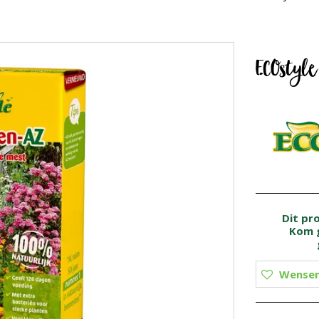
ECOstyl
Dit pr
Kom g