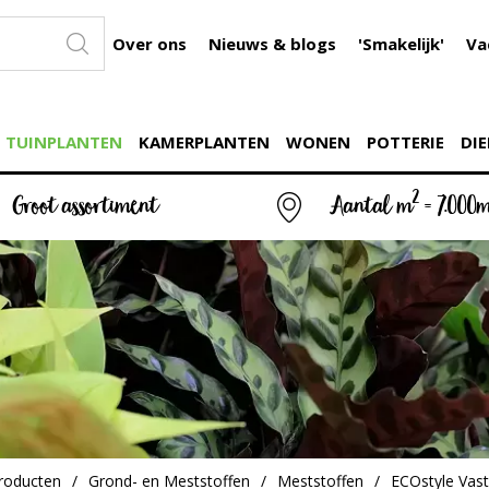
Over ons
Nieuws & blogs
'Smakelijk'
Va
TUINPLANTEN
KAMERPLANTEN
WONEN
POTTERIE
DIE
2
Groot assortiment
Aantal m
= 7.000
roducten
Grond- en Meststoffen
Meststoffen
ECOstyle Vas