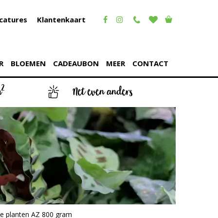
catures
Klantenkaart
R
BLOEMEN
CADEAUBON
MEER
CONTACT
2
m
Net even anders
te planten AZ 800 gram