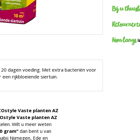
Bij u thuis
Retournere
Kom langs
i
20 dagen voeding. Met extra bacteriën voor
 een rijkbloeiende siertuin.
COstyle Vaste planten AZ
Ostyle Vaste planten AZ
kelen. Wilt u meer weten
00 gram"
dan bent u van
nabij Nijmegen, Ede en