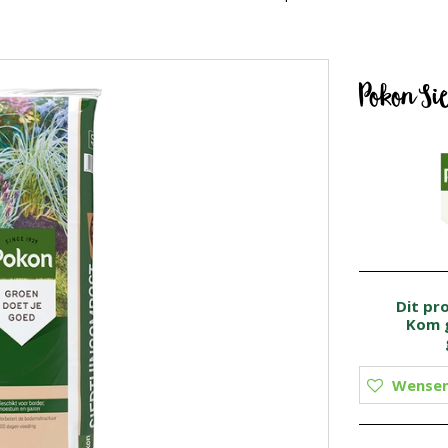
Pokon S
Dit pr
Kom g