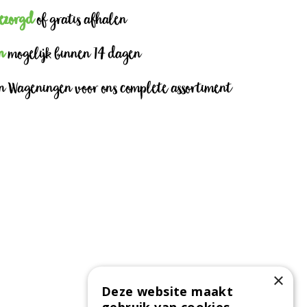
bezorgd
of gratis afhalen
n
mogelijk binnen 14 dagen
n Wageningen voor ons complete assortiment
×
Deze website maakt