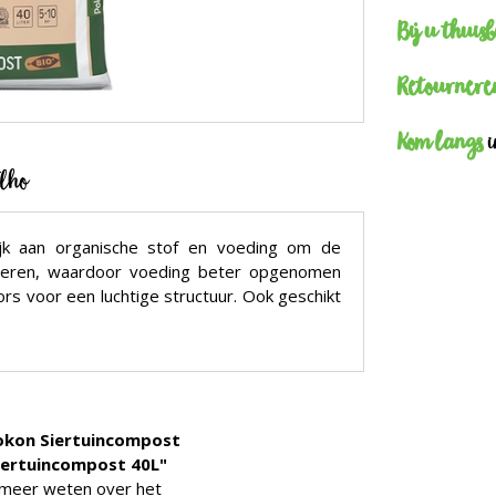
Bij u thuis
Retournere
Kom langs
i
Elho
jk aan organische stof en voeding om de
eteren, waardoor voeding beter opgenomen
s voor een luchtige structuur. Ook geschikt
okon Siertuincompost
iertuincompost 40L"
u meer weten over het