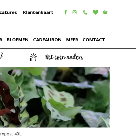
catures
Klantenkaart
R
BLOEMEN
CADEAUBON
MEER
CONTACT
2
m
Net even anders
ompost 40L