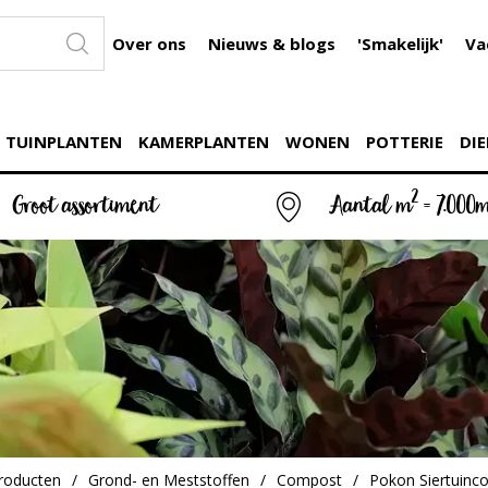
Over ons
Nieuws & blogs
'Smakelijk'
Va
TUINPLANTEN
KAMERPLANTEN
WONEN
POTTERIE
DIE
2
Groot assortiment
Aantal m
= 7.000
roducten
Grond- en Meststoffen
Compost
Pokon Siertuinc