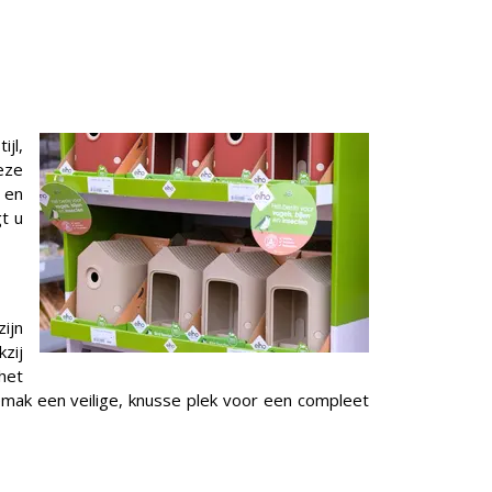
ijl,
eze
 en
t u
ijn
zij
het
mak een veilige, knusse plek voor een compleet