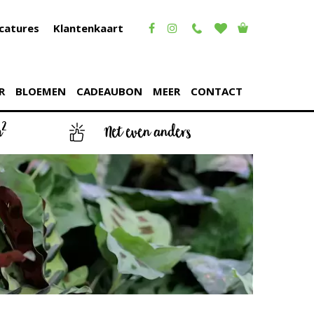
catures
Klantenkaart
R
BLOEMEN
CADEAUBON
MEER
CONTACT
2
m
Net even anders