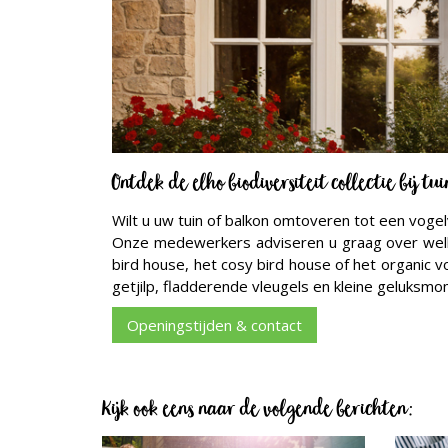
Ontdek de elho biodiversiteit collectie bij 
Wilt u uw tuin of balkon omtoveren tot een vogel
Onze medewerkers adviseren u graag over welk v
bird house, het cosy bird house of het organic v
getjilp, fladderende vleugels en kleine geluksmom
Openingstijden & contact
Kijk ook eens naar de volgende berichten: