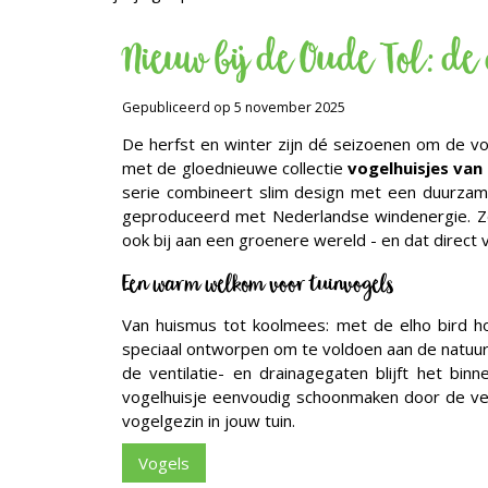
Nieuw bij de Oude Tol: de
Gepubliceerd op
5 november 2025
De herfst en winter zijn dé seizoenen om de voge
met de gloednieuwe collectie
vogelhuisjes van 
serie combineert slim design met een duurzame
geproduceerd met Nederlandse windenergie. Zo b
ook bij aan een groenere wereld - en dat direct v
Een warm welkom voor tuinvogels
Van huismus tot koolmees: met de elho bird ho
speciaal ontworpen om te voldoen aan de natuurl
de ventilatie- en drainagegaten blijft het bin
vogelhuisje eenvoudig schoonmaken door de ver
vogelgezin in jouw tuin.
Vogels