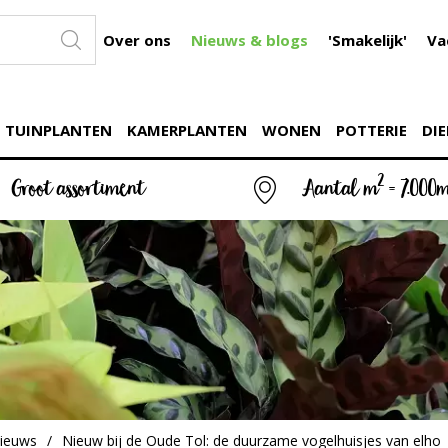
Over ons
Nieuws & blogs
'Smakelijk'
Va
TUINPLANTEN
KAMERPLANTEN
WONEN
POTTERIE
DIE
2
Groot assortiment
Aantal m
= 7.000
ieuws
Nieuw bij de Oude Tol: de duurzame vogelhuisjes van elho