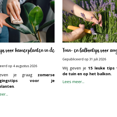
tips voor kamerplanten in de
Tuin- en balkontips voor au
Gepubliceerd op
31 juli 2026
ceerd op
4 augustus 2026
Wij geven je
15 leuke tips 
de tuin en op het balkon.
geven je graag
zomerse
orgingstips voor je
Lees meer...
lanten
.
er...