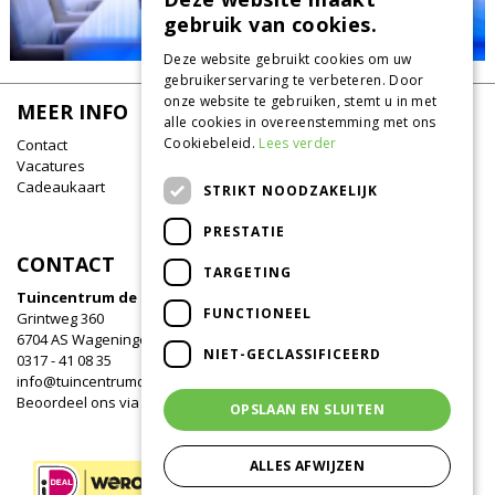
gebruik van cookies.
Deze website gebruikt cookies om uw
gebruikerservaring te verbeteren. Door
onze website te gebruiken, stemt u in met
MEER INFO
alle cookies in overeenstemming met ons
Cookiebeleid.
Lees verder
Contact
Vacatures
Cadeaukaart
STRIKT NOODZAKELIJK
PRESTATIE
CONTACT
TARGETING
Tuincentrum de Oude Tol
FUNCTIONEEL
Grintweg 360
6704 AS Wageningen
NIET-GECLASSIFICEERD
0317 - 41 08 35
info@tuincentrumdeoudetol.nl
Beoordeel ons via
Google
!
OPSLAAN EN SLUITEN
ALLES AFWIJZEN