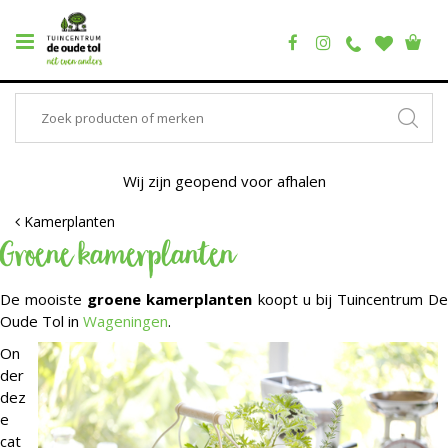
Wij zijn geopend voor afhalen
Kamerplanten
Groene kamerplanten
De mooiste
groene kamerplanten
koopt u bij Tuincentrum De
Oude Tol in
Wageningen
.
On
der
dez
e
cat