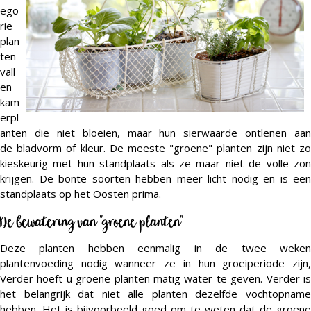
ego
rie
plan
ten
vall
en
kam
erpl
anten die niet bloeien, maar hun sierwaarde ontlenen aan
de bladvorm of kleur. De meeste "groene" planten zijn niet zo
kieskeurig met hun standplaats als ze maar niet de volle zon
krijgen. De bonte soorten hebben meer licht nodig en is een
standplaats op het Oosten prima.
De bewatering van "groene planten"
Deze planten hebben eenmalig in de twee weken
plantenvoeding nodig wanneer ze in hun groeiperiode zijn,
Verder hoeft u groene planten matig water te geven. Verder is
het belangrijk dat niet alle planten dezelfde vochtopname
hebben. Het is bijvoorbeeld goed om te weten dat de groene