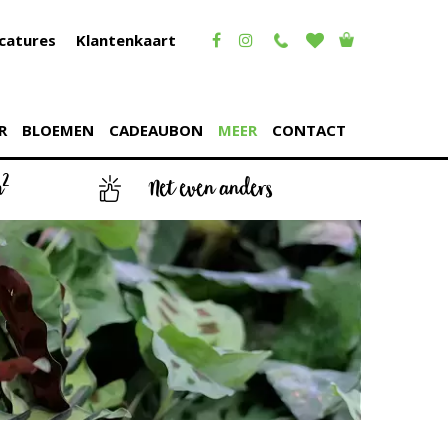
catures
Klantenkaart
R
BLOEMEN
CADEAUBON
MEER
CONTACT
2
m
Net even anders