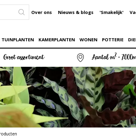
Over ons
Nieuws & blogs
'Smakelijk'
Va
TUINPLANTEN
KAMERPLANTEN
WONEN
POTTERIE
DIE
2
Groot assortiment
Aantal m
= 7.000
roducten